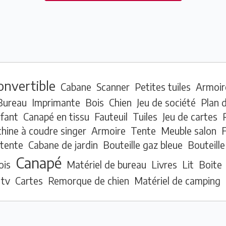
onvertible
Cabane
Scanner
Petites tuiles
Armoir
Bureau
Imprimante
Bois
Chien
Jeu de société
Plan d
nfant
Canapé en tissu
Fauteuil
Tuiles
Jeu de cartes
hine à coudre singer
Armoire
Tente
Meuble salon
F
tente
Cabane de jardin
Bouteille gaz bleue
Bouteille
Canapé
ois
Matériel de bureau
Livres
Lit
Boite
 tv
Cartes
Remorque de chien
Matériel de camping