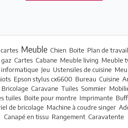
Meuble
 cartes
Chien
Boite
Plan de travai
 gaz
Cartes
Cabane
Meuble living
Meuble t
 informatique
Jeu
Ustensiles de cuisine
Meub
iots
Epson stylus cx6600
Bureau
Cuisine
A
Bricolage
Caravane
Tuiles
Sommier
Mobili
s tuiles
Boite pour montre
Imprimante
Buff
iel de bricolage
Machine à coudre singer
Ad
Canapé en tissu
Rangement
Caravatente