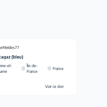
LeMeldes77
tagaz (bleu)
ine-et-
Île-de-
France
arne
France
Voir ce don