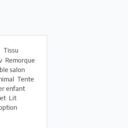
l
Tissu
v
Remorque
le salon
nimal
Tente
er enfant
et
Lit
option