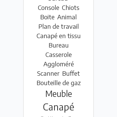
Console
Chiots
Boite
Animal
Plan de travail
Canapé en tissu
Bureau
Casserole
Aggloméré
Scanner
Buffet
Bouteille de gaz
Meuble
Canapé