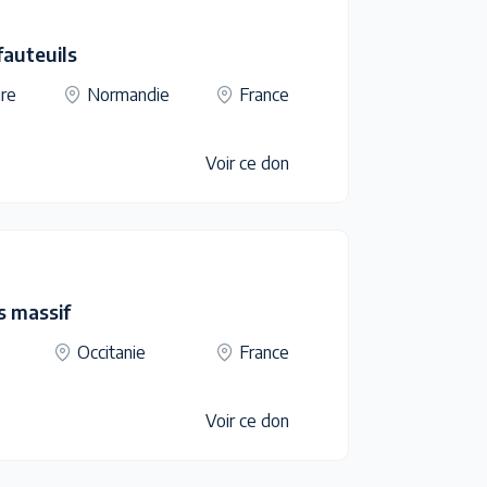
 fauteuils
re
Normandie
France
Voir ce don
s massif
Occitanie
France
Voir ce don