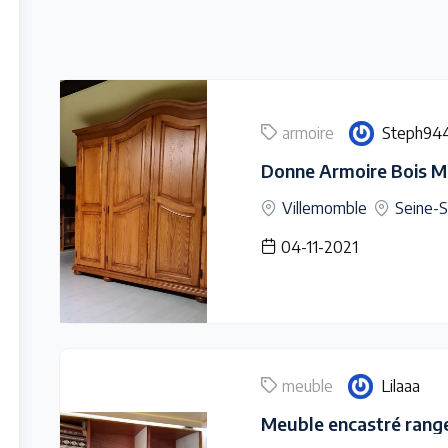
armoire
Steph94
Donne Armoire Bois Ma
Villemomble
Seine-S
04-11-2021
meuble
Lilaaa
Meuble encastré rang