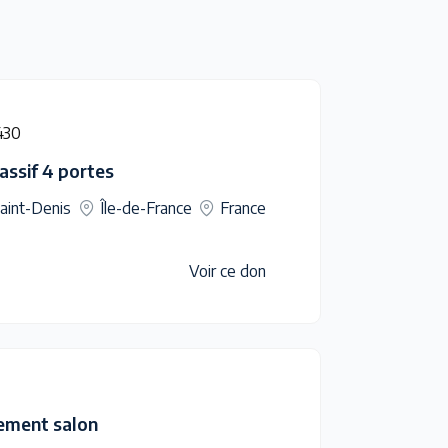
430
ssif 4 portes
aint-Denis
Île-de-France
France
Voir ce don
ement salon