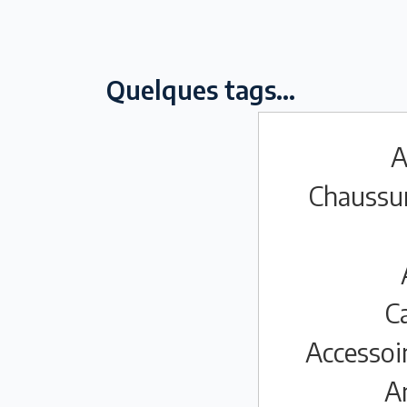
Quelques tags...
A
Chaussu
C
Accessoi
A