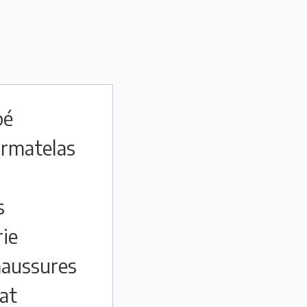
pé
rmatelas
s
rie
aussures
at