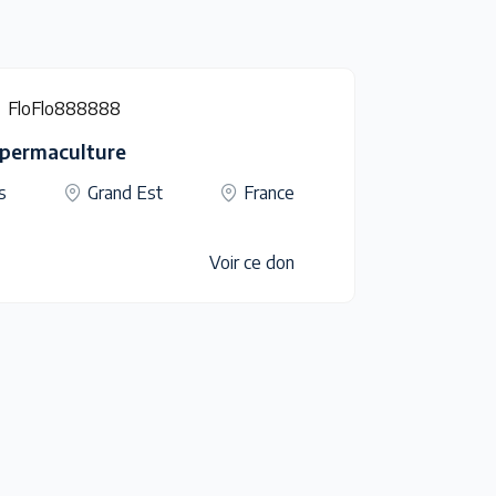
FloFlo888888
a permaculture
s
Grand Est
France
Voir ce don