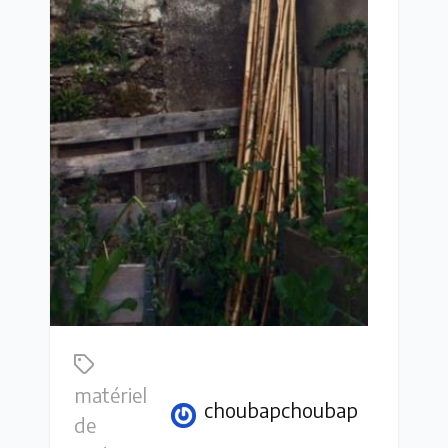
matériel
choubapchoubap
de