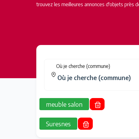
trouvez les meilleures annonces d'objets près d
Où je cherche (commune)
meuble salon
Suresnes