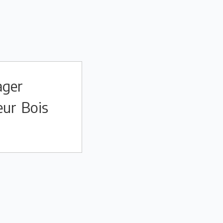
ager
eur
Bois