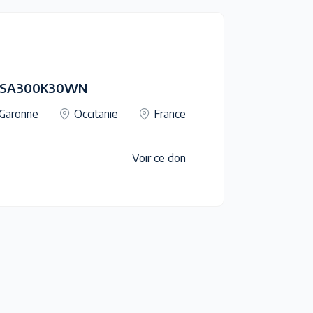
 RCSA300K30WN
Garonne
Occitanie
France
Voir ce don