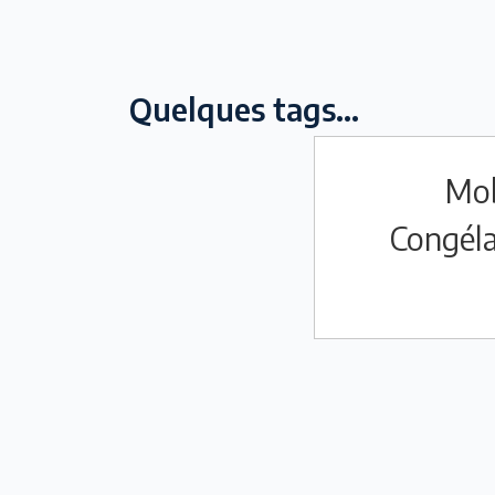
Quelques tags...
Mob
Congél