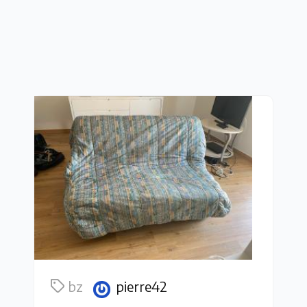
bz
pierre42