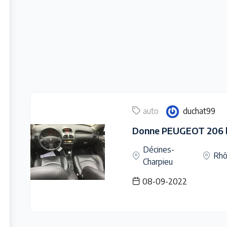
auto
duchat99
Décines-
Rhô
Charpieu
08-09-2022