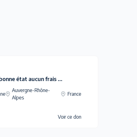
Donne PEUGEOT 206 bonne état aucun frais à prévoir
Auvergne-Rhône-
ne
France
Alpes
Voir ce don