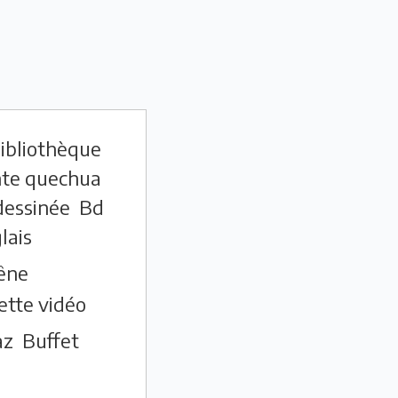
ibliothèque
te quechua
essinée
Bd
lais
êne
ette vidéo
az
Buffet