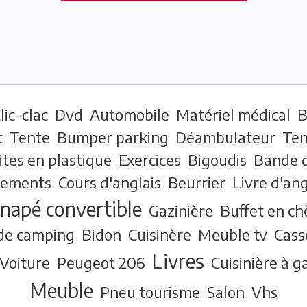
lic-clac
Dvd
Automobile
Matériel médical
B
t
Tente
Bumper parking
Déambulateur
Ten
ites en plastique
Exercices
Bigoudis
Bande d
tements
Cours d'anglais
Beurrier
Livre d'ang
napé convertible
Gazinière
Buffet en ch
 de camping
Bidon
Cuisinère
Meuble tv
Cass
Livres
Voiture
Peugeot 206
Cuisinière à g
Meuble
Pneu tourisme
Salon
Vhs