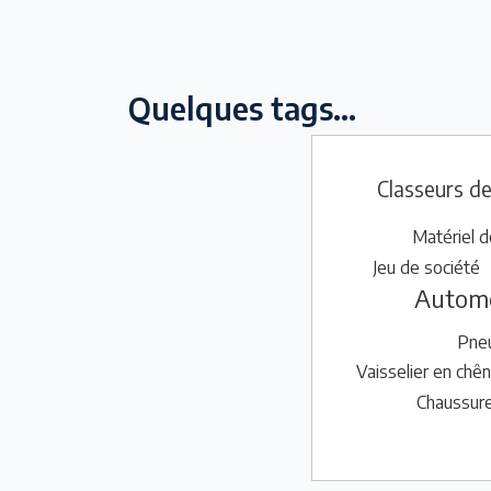
Quelques tags...
Classeurs d
Matériel 
Jeu de société
Automo
Pne
Vaisselier en chê
Chaussur