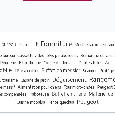
Fourniture
Lit
e bureau
Terre
Meuble salon
Jerrican
de bureau
Cassette vidéo
Skis paraboliques
Remorque de chien
Penderie
Bibliothèque
Coque de dériveur
Petites tuiles
Acces
bile
Buffet en merisier
Tête à coiffer
Scanner
Protège 
Rangem
Déguisement
u tourisme
Cabane de jardin
ne massif
Alimentation pour chiens
Four micro-ondes
Peugeot 
Buffet en chêne
Matériel de
es compensées
Raboteuse
Peugeot
Cuisine mobalpa
Tente quechua