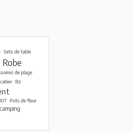
e
Sets de table
Robe
soires de plage
cahier
Bz
ent
307
Pots de fleur
 camping