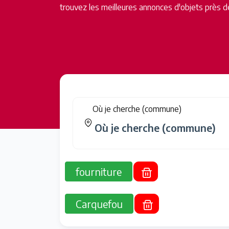
trouvez les meilleures annonces d'objets près d
Où je cherche (commune)
fourniture
Carquefou