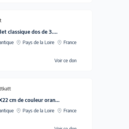
t
2 Classeurs bleu et violet classique dos de 3.5cm environ
antique
Pays de la Loire
France
Voir ce don
ttkatt
2 protège cahier de 17X22 cm de couleur orange et violet
antique
Pays de la Loire
France
Voir ce don